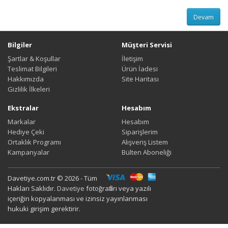
Devam
Bilgiler
Müşteri Servisi
Şartlar & Koşullar
İletişim
Teslimat Bilgileri
Ürün İadesi
Hakkımızda
Site Haritası
Gizlilik İlkeleri
Ekstralar
Hesabım
Markalar
Hesabım
Hediye Çeki
Siparişlerim
Ortaklık Programı
Alışveriş Listem
Kampanyalar
Bülten Aboneliği
Davetiye.com.tr © 2026 - Tüm
Hakları Saklıdır.
Davetiye
fotoğrafları veya yazılı
içeriğin kopyalanması ve izinsiz yayınlanması
hukuki girişim gerektirir.