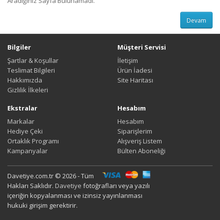
Aradığınız Sayfa Bulunamadı.
Devam
Bilgiler
Müşteri Servisi
Şartlar & Koşullar
İletişim
Teslimat Bilgileri
Ürün İadesi
Hakkımızda
Site Haritası
Gizlilik İlkeleri
Ekstralar
Hesabım
Markalar
Hesabım
Hediye Çeki
Siparişlerim
Ortaklık Programı
Alışveriş Listem
Kampanyalar
Bülten Aboneliği
Davetiye.com.tr © 2026 - Tüm
Hakları Saklıdır.
Davetiye
fotoğrafları veya yazılı
içeriğin kopyalanması ve izinsiz yayınlanması
hukuki girişim gerektirir.