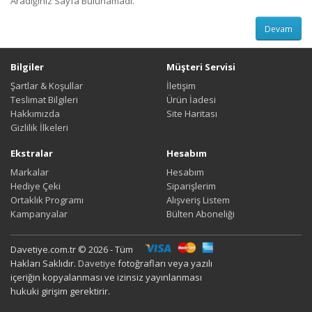
Aradığınız Sayfa Bulunamadı.
Devam
Bilgiler
Müşteri Servisi
Şartlar & Koşullar
İletişim
Teslimat Bilgileri
Ürün İadesi
Hakkımızda
Site Haritası
Gizlilik İlkeleri
Ekstralar
Hesabım
Markalar
Hesabım
Hediye Çeki
Siparişlerim
Ortaklık Programı
Alışveriş Listem
Kampanyalar
Bülten Aboneliği
Davetiye.com.tr © 2026 - Tüm
Hakları Saklıdır.
Davetiye
fotoğrafları veya yazılı
içeriğin kopyalanması ve izinsiz yayınlanması
hukuki girişim gerektirir.