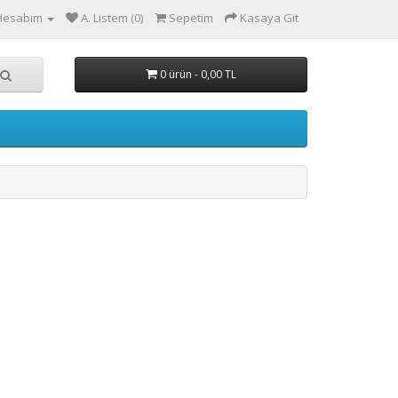
Hesabım
A. Listem (0)
Sepetim
Kasaya Git
0 ürün - 0,00 TL