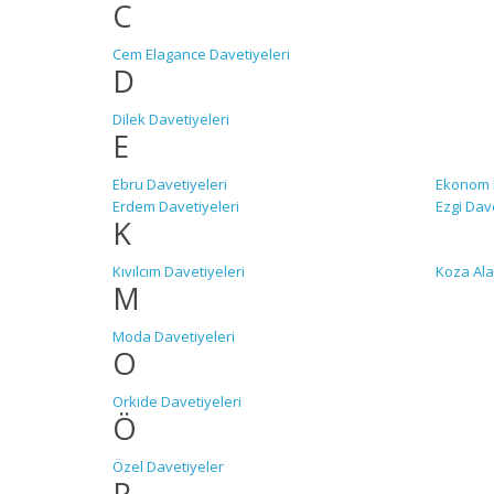
C
Cem Elagance Davetiyeleri
D
Dilek Davetiyeleri
E
Ebru Davetiyeleri
Ekonom D
Erdem Davetiyeleri
Ezgi Dave
K
Kıvılcım Davetiyeleri
Koza Ala
M
Moda Davetiyeleri
O
Orkide Davetiyeleri
Ö
Özel Davetiyeler
R