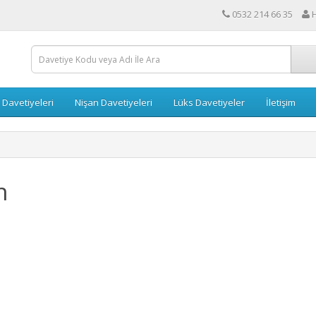
0532 214 66 35
 Davetiyeleri
Nişan Davetiyeleri
Lüks Davetiyeler
İletişim
n