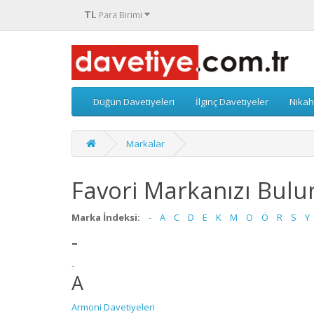
TL
Para Birimi
Düğün Davetiyeleri
İlginç Davetiyeler
Nikah
Markalar
Favori Markanızı Bulu
Marka İndeksi:
-
A
C
D
E
K
M
O
Ö
R
S
Y
-
-
A
Armoni Davetiyeleri