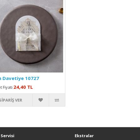
m Davetiye 10727
24,40 TL
t Fiyatı
SIPARIŞ VER
Servisi
Ekstralar