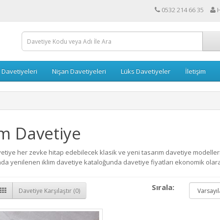
0532 214 66 35
 Davetiyeleri
Nişan Davetiyeleri
Lüks Davetiyeler
İletişim
im Davetiye
etiye her zevke hitap edebilecek klasik ve yeni tasarım davetiye modellerin
ında yenilenen iklim davetiye kataloğunda davetiye fiyatları ekonomik olarak
Sırala:
Davetiye Karşılaştır (0)