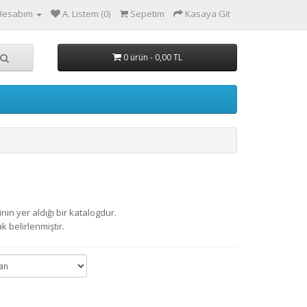
Hesabım
A. Listem (0)
Sepetim
Kasaya Git
0 ürün - 0,00 TL
in yer aldığı bir katalogdur.
 belirlenmiştir.