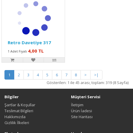
Retro Davetiye 317
4,00 TL
1 Adet Fiyatı
1
2
3
4
5
6
7
8
>
>|
Gösterilen: 1 ile 45 arası, toplam: 319 (8 Sayfa)
Bilgiler
Müşteri Servisi
Şartlar & Koşullar
İletişim
Teslimat Bilgileri
Ürün İadesi
Hakkımızda
Site Haritası
Gizlilik İlkeleri