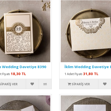
m Wedding Davetiye 8390
İklim Wedding Davetiye 
18,30 TL
31,80 TL
t Fiyatı
1 Adet Fiyatı
SIPARIŞ VER
SIPARIŞ VER