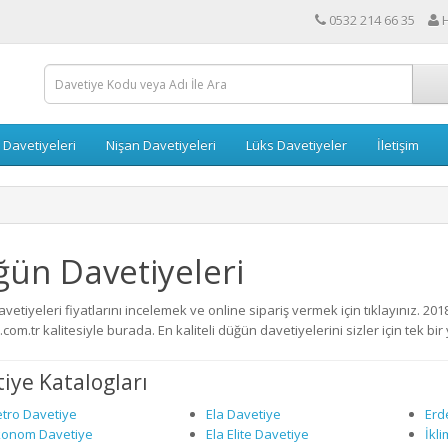
0532 214 66 35
 Davetiyeleri
Nişan Davetiyeleri
Lüks Davetiyeler
İletişim
ün Davetiyeleri
etiyeleri fiyatlarını incelemek ve online sipariş vermek için tıklayınız. 2
com.tr kalitesiyle burada. En kaliteli düğün davetiyelerini sizler için tek bir 
iye Katalogları
tro Davetiye
Ela Davetiye
Erd
konom Davetiye
Ela Elite Davetiye
İkl