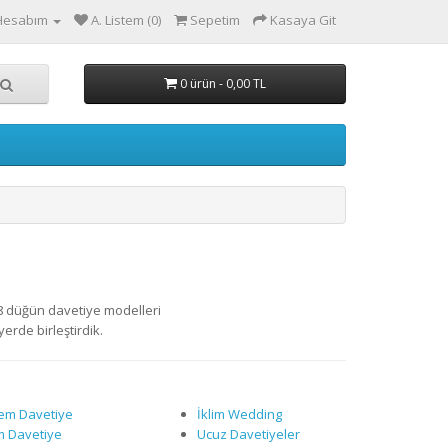
Hesabım
A. Listem (0)
Sepetim
Kasaya Git
0 ürün - 0,00 TL
018 düğün davetiye modelleri
yerde birleştirdik.
em Davetiye
İklim Wedding
im Davetiye
Ucuz Davetiyeler