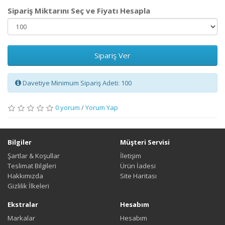
Sipariş Miktarını Seç ve Fiyatı Hesapla
Sipariş Ver
Davetiye Minimum Sipariş Adeti: 100
0 yorum
/
Yorum Yap
Bilgiler
Müşteri Servisi
Şartlar & Koşullar
İletişim
Teslimat Bilgileri
Ürün İadesi
Hakkımızda
Site Haritası
Gizlilik İlkeleri
Ekstralar
Hesabım
Markalar
Hesabım