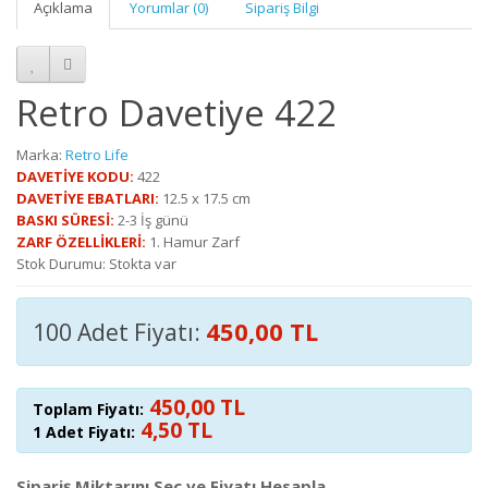
Açıklama
Yorumlar (0)
Sipariş Bilgi
Retro Davetiye 422
Marka:
Retro Life
DAVETİYE KODU:
422
DAVETİYE EBATLARI:
12.5 x 17.5 cm
BASKI SÜRESİ:
2-3 İş günü
ZARF ÖZELLİKLERİ:
1. Hamur Zarf
Stok Durumu: Stokta var
450,00 TL
100 Adet Fiyatı:
450,00 TL
Toplam Fiyatı:
4,50 TL
1 Adet Fiyatı:
Sipariş Miktarını Seç ve Fiyatı Hesapla