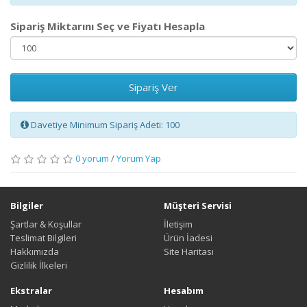
Sipariş Miktarını Seç ve Fiyatı Hesapla
Sipariş Ver
Davetiye Minimum Sipariş Adeti: 100
0 yorum
/
Yorum Yap
Bilgiler
Müşteri Servisi
Şartlar & Koşullar
İletişim
Teslimat Bilgileri
Ürün İadesi
Hakkımızda
Site Haritası
Gizlilik İlkeleri
Ekstralar
Hesabım