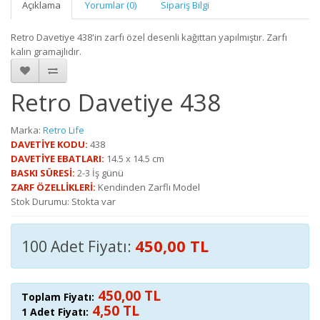
Açıklama
Yorumlar (0)
Sipariş Bilgi
Retro Davetiye 438'in zarfı özel desenli kağıttan yapılmıştır. Zarfı
kalın gramajlıdır.
Retro Davetiye 438
Marka:
Retro Life
DAVETİYE KODU:
438
DAVETİYE EBATLARI:
14.5 x 14.5 cm
BASKI SÜRESİ:
2-3 İş günü
ZARF ÖZELLİKLERİ:
Kendinden Zarflı Model
Stok Durumu: Stokta var
450,00 TL
100 Adet Fiyatı:
450,00 TL
Toplam Fiyatı:
4,50 TL
1 Adet Fiyatı: