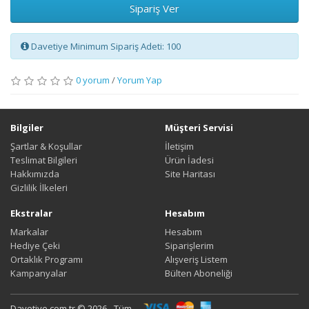
Sipariş Ver
Davetiye Minimum Sipariş Adeti: 100
0 yorum
/
Yorum Yap
Bilgiler
Müşteri Servisi
Şartlar & Koşullar
İletişim
Teslimat Bilgileri
Ürün İadesi
Hakkımızda
Site Haritası
Gizlilik İlkeleri
Ekstralar
Hesabım
Markalar
Hesabım
Hediye Çeki
Siparişlerim
Ortaklık Programı
Alışveriş Listem
Kampanyalar
Bülten Aboneliği
Davetiye.com.tr © 2026 - Tüm