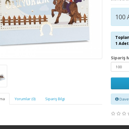
100 
Toplam
1 Adet 
Sipariş 
ama
Yorumlar (0)
Sipariş Bilgi
Davet