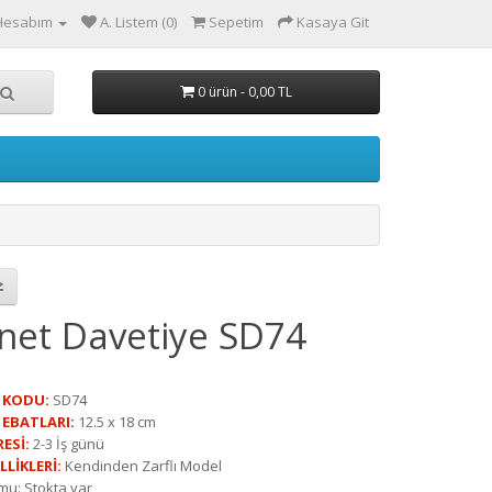
Hesabım
A. Listem (0)
Sepetim
Kasaya Git
0 ürün - 0,00 TL
net Davetiye SD74
 KODU:
SD74
 EBATLARI:
12.5 x 18 cm
ESİ:
2-3 İş günü
LLİKLERİ:
Kendinden Zarflı Model
mu: Stokta var