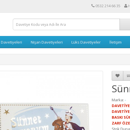
0532 214 66 35
 Davetiyeleri
Nişan Davetiyeleri
Lüks Davetiyeler
İletişim
Sün
Marka:
-
DAVETİYE
DAVETİYE
BASKI SÜR
ZARF ÖZE
Stok Duru