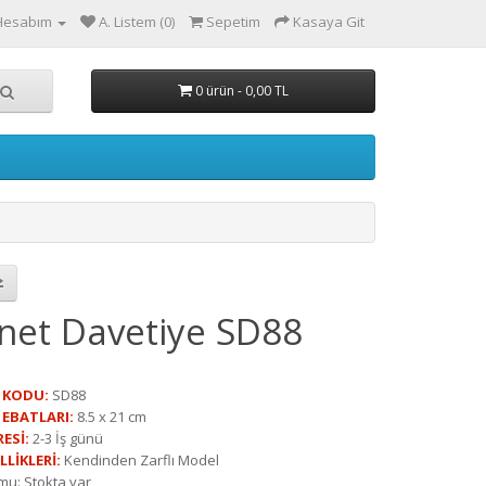
Hesabım
A. Listem (0)
Sepetim
Kasaya Git
0 ürün - 0,00 TL
net Davetiye SD88
 KODU:
SD88
 EBATLARI:
8.5 x 21 cm
ESİ:
2-3 İş günü
LLİKLERİ:
Kendinden Zarflı Model
mu: Stokta var