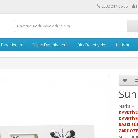
0532 214 66 35
 Davetiyeleri
Nişan Davetiyeleri
Lüks Davetiyeler
İletişim
Sün
Marka:
-
DAVETİYE
DAVETİYE
BASKI SÜR
ZARF ÖZE
Stok Duru